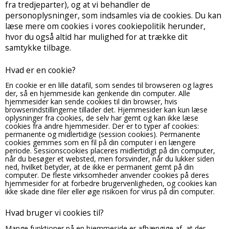
fra tredjeparter), og at vi behandler de
Bajerbæren
personoplysninger, som indsamles via de cookies. Du kan
Plejemidler
læse mere om cookies i vores cookiepolitik herunder,
hvor du også altid har mulighed for at trække dit
samtykke tilbage.
Hvad er en cookie?
En cookie er en lille datafil, som sendes til browseren og lagres
der, så en hjemmeside kan genkende din computer. Alle
hjemmesider kan sende cookies til din browser, hvis
browserindstillingerne tillader det. Hjemmesider kan kun læse
oplysninger fra cookies, de selv har gemt og kan ikke læse
cookies fra andre hjemmesider. Der er to typer af cookies:
permanente og midlertidige (session cookies). Permanente
cookies gemmes som en fil på din computer i en længere
periode. Sessionscookies placeres midlertidigt på din computer,
når du besøger et websted, men forsvinder, når du lukker siden
ned, hvilket betyder, at de ikke er permanent gemt på din
computer. De fleste virksomheder anvender cookies på deres
hjemmesider for at forbedre brugervenligheden, og cookies kan
ikke skade dine filer eller øge risikoen for virus på din computer.
Hvad bruger vi cookies til?
Mange funktioner på en hjemmeside er afhængige af, at der