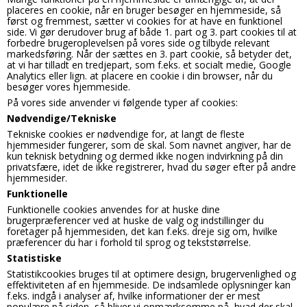
placeres en cookie, når en bruger besøger en hjemmeside, så
først og fremmest, sætter vi cookies for at have en funktionel
side. Vi gør derudover brug af både 1. part og 3. part cookies til at
forbedre brugeroplevelsen på vores side og tilbyde relevant
markedsføring. Når der sættes en 3. part cookie, så betyder det,
at vi har tilladt en tredjepart, som f.eks. et socialt medie, Google
Analytics eller lign. at placere en cookie i din browser, når du
besøger vores hjemmeside.
På vores side anvender vi følgende typer af cookies:
Nødvendige/Tekniske
Tekniske cookies er nødvendige for, at langt de fleste
hjemmesider fungerer, som de skal. Som navnet angiver, har de
kun teknisk betydning og dermed ikke nogen indvirkning på din
privatsfære, idet de ikke registrerer, hvad du søger efter på andre
hjemmesider.
Funktionelle
Funktionelle cookies anvendes for at huske dine
brugerpræferencer ved at huske de valg og indstillinger du
foretager på hjemmesiden, det kan f.eks. dreje sig om, hvilke
præferencer du har i forhold til sprog og tekststørrelse.
Statistiske
Statistikcookies bruges til at optimere design, brugervenlighed og
effektiviteten af en hjemmeside. De indsamlede oplysninger kan
f.eks. indgå i analyser af, hvilke informationer der er mest
populære på siden, så bliver vi opmærksomme på, hvad der skal