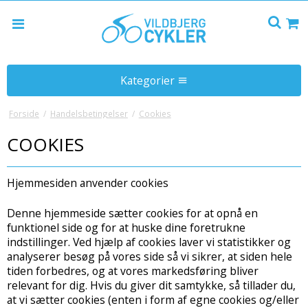
Kategorier
Elcykler
Forside
/
Handelsbetingelser
/
Cookies
E-Fly
Cykler
COOKIES
CUBE
Værksted
Herrecykler
Hjemmesiden anvender cookies
EL LADCYKLER
Damecykler
Udstyr & tilbehør
NORDEN
Denne hjemmeside sætter cookies for at opnå en
Norden
Vores Hente- og Bringeservice
Cykelslanger
funktionel side og for at huske dine foretrukne
Børnecykler
Undgå Cykeltyveri
Cykellygter
indstillinger. Ved hjælp af cookies laver vi statistikker og
analyserer besøg på vores side så vi sikrer, at siden hele
WOOM
Levering og Returnering
Cykelhjelme
tiden forbedres, og at vores markedsføring bliver
relevant for dig. Hvis du giver dit samtykke, så tillader du,
Cykelbeklædning
at vi sætter cookies (enten i form af egne cookies og/eller