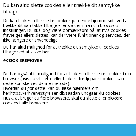
Gemmer information som benyttes af Google
SAPISID
2 år
Bruges til målretningsformål til at opbygge en profil
cart_session_info
30 dage
Du kan altid slette cookies eller trække dit samtykke
Analytics til at hjemmesidens stabilitet. Fra Google.
af den besøgendes interesser for at vise relevant
Oprindelse:
Oprindelse:
tilbage
og personlige Google-annonceringer.
Google
_gat
1 minut
System
Du kan blokere eller slette cookies på denne hjemmeside ved at
Beskrivelse:
SIDCC
1 år
Oprindelse:
Beskrivelse:
trække dit samtykke tilbage eller slå dem fra i din browsers
Brugt af Google til at vise personligt tilpassede
Google
Cookien bruges til at gemme gæstens sessions-id.
Oprindelse:
indstillinger. Du skal dog være opmærksom på, at hvis cookies
annoncer og indsamle brugeroplysninger.
Id'et bruges her til at forlænge, hvor lang tid
Google
Beskrivelse:
fravælges ellers slettes, kan der være funktioner og services, der
kundens kurv bliver husket af serveren, hvilket er
Begrænser antallet af anmodninger fra google
længere end den normale gæste-session.
ikke længere er anvendelige.
Beskrivelse:
APISID
2 år
analytics for at få mere stabilitet. Fra Google.
Bruges til sikkerhed for at gemme digitale og
Du har altid mulighed for at trække dit samtykke til cookies
Oprindelse:
krypterede registreringer af en brugers Google-
SESSION
Session
tilbage ved at klikke her
Google
_ga_XXXXXXXXXX
1 år
konto og seneste login-tidspunkt, som giver Google
Oprindelse:
mulighed for at godkende brugere.
Beskrivelse:
Oprindelse:
#COOKIEREMOVE#
Onpay
Brugt af Google til at vise personligt tilpassede
Google
NID
6
Beskrivelse:
annoncer og indsamle brugeroplysninger.
Beskrivelse:
måneder
Bruges af OnPay til at holde styr på din session.
Du har også altid mulighed for at blokere eller slette cookies i din
Oprindelse:
Gemmer og tæller sidevisninger til Google
and 1
SID
2 år
browser (hvis du vil slette eller blokere tredjepartscookies kan
Google
Analytics.
dag
scrollHistory
Session
dette kun ske ved denne metode).
Oprindelse:
Beskrivelse:
Hvordan du gør dette, kan du læse nærmere om
Oprindelse:
Google
Brugt af Google og indeholder et unikt ID til at
her:
https://erhvervsstyrelsen.dk/saadan-undgaar-du-cookies
System
huske præferencer og andre oplysninger, såsom
Beskrivelse:
Husk, at bruger du flere browsere, skal du slette eller blokere
dit foretrukne sprog.
Beskrivelse:
Brugt af Google til at vise personligt tilpassede
cookies i alle browsere.
annoncer og indsamle brugeroplysninger.
Gemt i browseren's "SessionStorage". Bruges til at
OGPC
1 måned
gemme sroll positionen af produktlisten.
SSID
2 år
Oprindelse:
productlist
Session
Google
Oprindelse:
Oprindelse:
Google
Beskrivelse:
System
Brugt af Google til at aktivere Google Maps-
Beskrivelse: