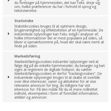
Oprindelse:
du foretager på hjemmesiden, det kan f.eks. dreje sig
System
om, hvilke præferencer du har i forhold til sprog og
tekststørrelse.
Beskrivelse:
Denne cookie bruges af serveren til at holde styr
på din session.
Cookie:
Udløber:
Statistiske
cookie_consent
Statistikcookies bruges til at optimere design,
1 år
__Secure-3PSIDCC
2 år
brugervenlighed og effektiviteten af en hjemmeside. De
Oprindelse:
Oprindelse:
indsamlede oplysninger kan f.eks. indgå i analyser af,
System
Google
hvilke informationer der er mest populære på siden, så
Beskrivelse:
bliver vi opmærksomme på, hvad der skal være nemt at
Beskrivelse:
Denne cookie bruges til at håndhæver dine
finde på siden.
Bruges til målretningsformål til at opbygge en profil
præferencer i forhold til cookies.
af den besøgendes interesser for at vise relevant
og personlige Google-annonceringer.
Cookie:
Udløber:
Markedsføring
_GRECAPTCHA
6
måneder
__Secure-1PAPISID
2 år
Markedsføringscookies indsamler oplysninger ved at
Oprindelse:
_ga
2 år
følge dig på de enkelte hjemmesider, du besøger og kan
Google
Oprindelse:
Oprindelse:
siges at registrere de digitale fodspor, du sætter.
Google
Beskrivelse:
Google
Markedsføringscookies er derfor ”trackingcookies”. De
Brugt af Google med formål at levere en
Beskrivelse:
indsamlede oplysninger bruges til at skabe et overblik
Beskrivelse:
risikoanalyse.
Bruges til målretningsformål til at opbygge en profil
over dine interesser, vaner og aktiviteter for at vise
Gemmer en automatisk genereret id som benyttes
af den besøgendes interesser for at vise relevant
af Google Analytics. Fra Google.
relevante annoncer for ting, du tidligere har vist
og personlige Google-annonceringer.
CONSENT
20 år
interesse for. På den måde får du et mere målrettet
Oprindelse:
_gid
24 timer
indhold, eksempelvis i form af foreslået information,
__Secure-1PSID
2 år
Google
artikler og annoncer.
Oprindelse:
Oprindelse:
Beskrivelse:
Google
Google
Google gemmer præferencer for cookiesamtykke.
Cookie:
Udløber:
Beskrivelse:
Beskrivelse: