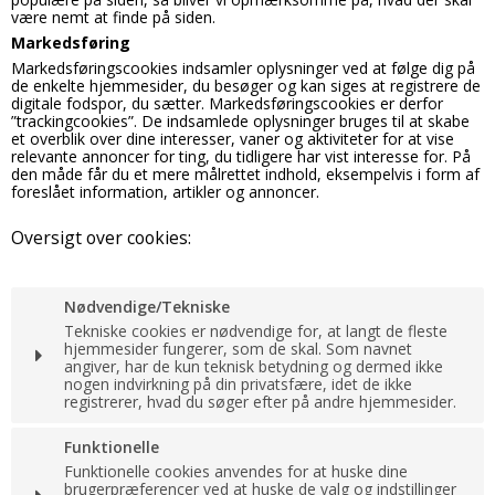
være nemt at finde på siden.
Markedsføring
Markedsføringscookies indsamler oplysninger ved at følge dig på
de enkelte hjemmesider, du besøger og kan siges at registrere de
digitale fodspor, du sætter. Markedsføringscookies er derfor
”trackingcookies”. De indsamlede oplysninger bruges til at skabe
et overblik over dine interesser, vaner og aktiviteter for at vise
relevante annoncer for ting, du tidligere har vist interesse for. På
den måde får du et mere målrettet indhold, eksempelvis i form af
foreslået information, artikler og annoncer.
Oversigt over cookies:
Nødvendige/Tekniske
Tekniske cookies er nødvendige for, at langt de fleste
hjemmesider fungerer, som de skal. Som navnet
angiver, har de kun teknisk betydning og dermed ikke
nogen indvirkning på din privatsfære, idet de ikke
registrerer, hvad du søger efter på andre hjemmesider.
Cookie:
Udløber:
Funktionelle
Funktionelle cookies anvendes for at huske dine
PHPSESSID
Session
brugerpræferencer ved at huske de valg og indstillinger