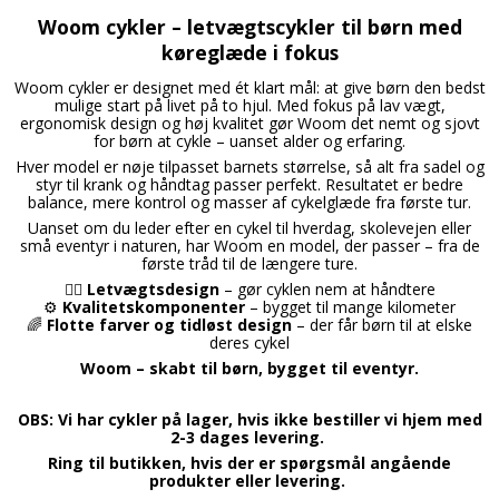
Bajerbæren
Woom cykler – letvægtscykler til børn med
køreglæde i fokus
Plejemidler
Woom cykler er designet med ét klart mål: at give børn den bedst
mulige start på livet på to hjul. Med fokus på lav vægt,
ergonomisk design og høj kvalitet gør Woom det nemt og sjovt
for børn at cykle – uanset alder og erfaring.
Hver model er nøje tilpasset barnets størrelse, så alt fra sadel og
styr til krank og håndtag passer perfekt. Resultatet er bedre
balance, mere kontrol og masser af cykelglæde fra første tur.
Uanset om du leder efter en cykel til hverdag, skolevejen eller
små eventyr i naturen, har Woom en model, der passer – fra de
første tråd til de længere ture.
🚴‍♀️
Letvægtsdesign
– gør cyklen nem at håndtere
⚙️
Kvalitetskomponenter
– bygget til mange kilometer
🌈
Flotte farver og tidløst design
– der får børn til at elske
deres cykel
Woom – skabt til børn, bygget til eventyr.
OBS: Vi har cykler på lager, hvis ikke bestiller vi hjem med
2-3 dages levering.
Ring til butikken, hvis der er spørgsmål angående
produkter eller levering.