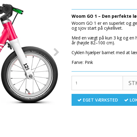
Woom GO 1 – Den perfekte løbec
Woom GO 1 er en superlet og genn
og sjov start på cykellivet.
Med en vægt på kun 3 kg og en højd
år (højde 82–100 cm).
Cyklen hjælper barnet med at lær
Farve: Pink
STK
EGET VÆRKSTED
LOK