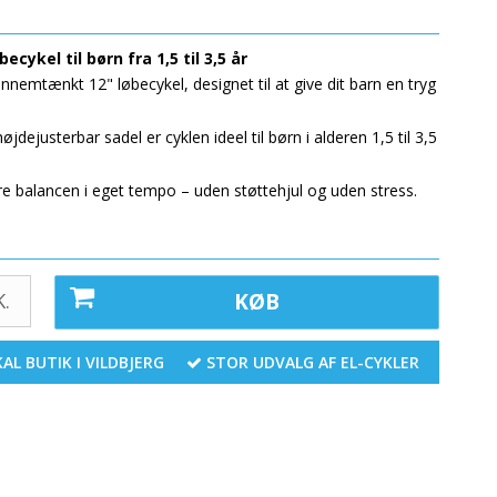
ykel til børn fra 1,5 til 3,5 år
emtænkt 12" løbecykel, designet til at give dit barn en tryg
ejusterbar sadel er cyklen ideel til børn i alderen 1,5 til 3,5
e balancen i eget tempo – uden støttehjul og uden stress.
.
KØB
AL BUTIK I VILDBJERG
STOR UDVALG AF EL-CYKLER