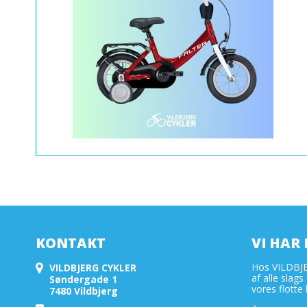
KONTAKT
VI HAR 
Hos VILDBJE
VILDBJERG CYKLER
af alle slags
Søndergade 1
vores flotte b
7480 Vildbjerg