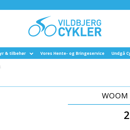
yr & tilbehør
Vores Hente- og Bringeservice
Undgå Cy
lslanger
k
llygter
elhjelme
WOOM G
elbeklædning
erbæren
2
emidler