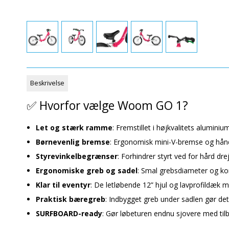
Beskrivelse
✅ Hvorfor vælge Woom GO 1?
Let og stærk ramme
: Fremstillet i højkvalitets aluminiu
Børnevenlig bremse
: Ergonomisk mini-V-bremse og hånd
Styrevinkelbegrænser
: Forhindrer styrt ved for hård dre
Ergonomiske greb og sadel
: Smal grebsdiameter og kom
Klar til eventyr
: De letløbende 12” hjul og lavprofildæk me
Praktisk bæregreb
: Indbygget greb under sadlen gør det
SURFBOARD-ready
: Gør løbeturen endnu sjovere med ti