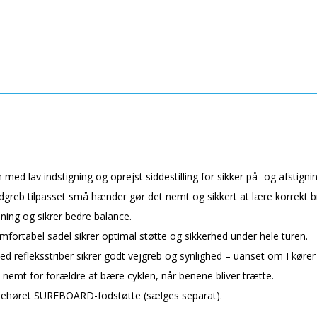
m med lav indstigning og oprejst siddestilling for sikker på- og afstignin
greb tilpasset små hænder gør det nemt og sikkert at lære korrekt b
jning og sikrer bedre balance.
fortabel sadel sikrer optimal støtte og sikkerhed under hele turen.
d refleksstriber sikrer godt vejgreb og synlighed – uanset om I kører p
 nemt for forældre at bære cyklen, når benene bliver trætte.
lbehøret SURFBOARD-fodstøtte (sælges separat).