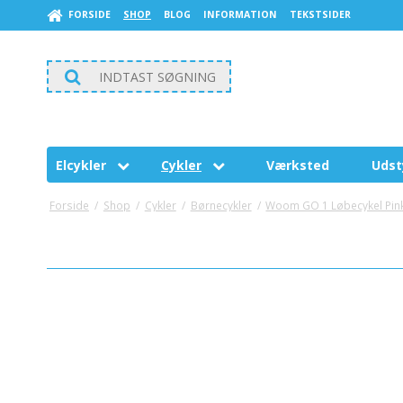
FORSIDE
SHOP
BLOG
INFORMATION
TEKSTSIDER
Elcykler
Cykler
Værksted
Udst
E-Fly
Herrecykler
Cyke
Forside
/
Shop
/
Cykler
/
Børnecykler
/
Woom GO 1 Løbecykel Pin
CUBE
Damecykler
Cyke
EL LADCYKLER
Cyk
Norden
NORDEN
Børnecykler
Cyk
Baj
WOOM
Plej