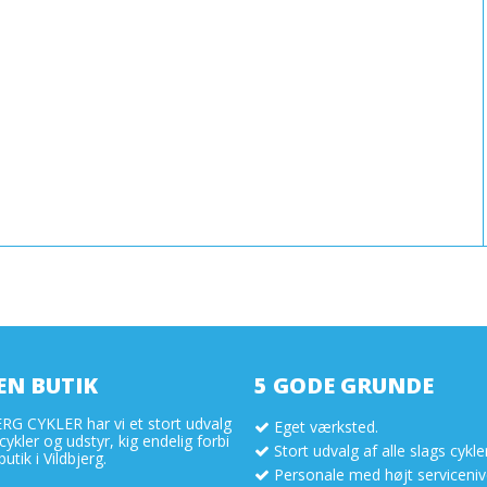
EN BUTIK
5 GODE GRUNDE
RG CYKLER har vi et stort udvalg
Eget værksted.
 cykler og udstyr, kig endelig forbi
Stort udvalg af alle slags cykle
utik i Vildbjerg.
Personale med højt serviceniv