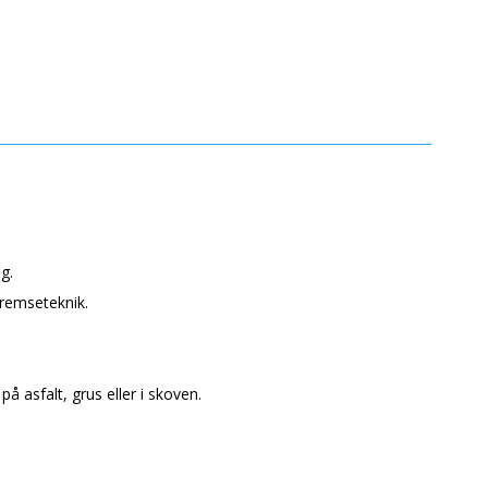
g.
remseteknik.
å asfalt, grus eller i skoven.