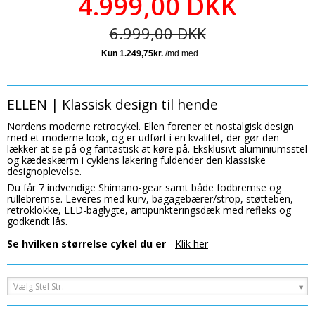
4.999,00 DKK
6.999,00 DKK
ELLEN | Klassisk design til hende
Nordens moderne retrocykel. Ellen forener et nostalgisk design
med et moderne look, og er udført i en kvalitet, der gør den
lækker at se på og fantastisk at køre på. Eksklusivt aluminiumsstel
og kædeskærm i cyklens lakering fuldender den klassiske
designoplevelse.
Du får 7 indvendige Shimano-gear samt både fodbremse og
rullebremse. Leveres med kurv, bagagebærer/strop, støtteben,
retroklokke, LED-baglygte, antipunkteringsdæk med refleks og
godkendt lås.
Se hvilken størrelse cykel du er
-
Klik her
Vælg Stel Str.