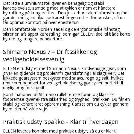
Det lette aluminiumsstel giver en behagelig og stabil
køreoplevelse, samtidig med at cyklen er nem at håndtere i
bytrafik og på længere ture. Den justerbare aluminiumsfrempind
gør det muligt at tilpasse kørestillingen efter dine ønsker, så du
får optimal komfort på hver eneste tur.
Den komfortable Norden-sadel og de ergonomiske håndtag
sikrer en afslappet kørestilling, som gør ELLEN ideel til både korte
byture og længere pendlerture.
Shimano Nexus 7 – Driftssikker og
vedligeholdelsesvenlig
ELLEN er udstyret med Shimano Nexus 7 indvendige gear, som
giver en glidende og problemfri gearskiftning i al slags vejr. Det
lukkede gearsystem beskytter mod snavs, regn og salt, hvilket
reducerer behovet for vedligeholdelse og gør cyklen perfekt til
daglig brug året rundt.
Kombinationen af Shimano rullebremse foran og klassisk
fodbremse giver ekstra sikkerhed og tryghed i trafikken. Du får en
stabil og kontrolleret opbremsning, uanset om du cykler gennem
byen eller på våde veje.
Praktisk udstyrspakke – Klar til hverdagen
ELLEN leveres komplet med praktisk udstyr, så du er klar til