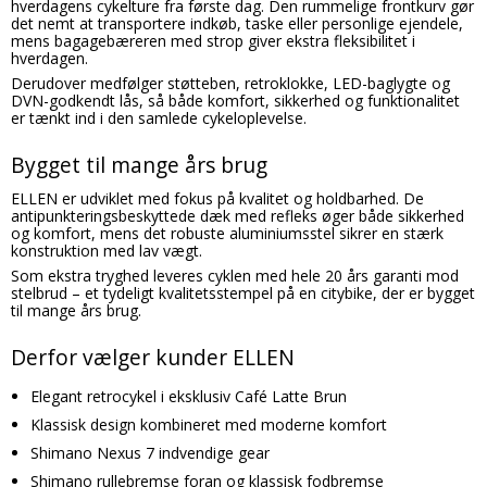
hverdagens cykelture fra første dag. Den rummelige frontkurv gør
det nemt at transportere indkøb, taske eller personlige ejendele,
mens bagagebæreren med strop giver ekstra fleksibilitet i
hverdagen.
Derudover medfølger støtteben, retroklokke, LED-baglygte og
DVN-godkendt lås, så både komfort, sikkerhed og funktionalitet
er tænkt ind i den samlede cykeloplevelse.
Bygget til mange års brug
ELLEN er udviklet med fokus på kvalitet og holdbarhed. De
antipunkteringsbeskyttede dæk med refleks øger både sikkerhed
og komfort, mens det robuste aluminiumsstel sikrer en stærk
konstruktion med lav vægt.
Som ekstra tryghed leveres cyklen med hele 20 års garanti mod
stelbrud – et tydeligt kvalitetsstempel på en citybike, der er bygget
til mange års brug.
Derfor vælger kunder ELLEN
Elegant retrocykel i eksklusiv Café Latte Brun
Klassisk design kombineret med moderne komfort
Shimano Nexus 7 indvendige gear
Shimano rullebremse foran og klassisk fodbremse