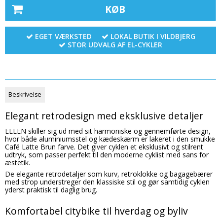
KØB
EGET VÆRKSTED
LOKAL BUTIK I VILDBJERG
STOR UDVALG AF EL-CYKLER
Beskrivelse
Elegant retrodesign med eksklusive detaljer
ELLEN skiller sig ud med sit harmoniske og gennemførte design,
hvor både aluminiumsstel og kædeskærm er lakeret i den smukke
Café Latte Brun farve. Det giver cyklen et eksklusivt og stilrent
udtryk, som passer perfekt til den moderne cyklist med sans for
æstetik.
De elegante retrodetaljer som kurv, retroklokke og bagagebærer
med strop understreger den klassiske stil og gør samtidig cyklen
yderst praktisk til daglig brug.
Komfortabel citybike til hverdag og byliv