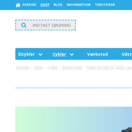
FORSIDE
SHOP
BLOG
INFORMATION
TEKSTSIDER
Elcykler
Cykler
Værksted
Udst
E-Fly
Herrecykler
Cyke
Forside
/
Shop
/
Cykler
/
Børnecykler
/
Falter FX 160 16" 2025 – G
CUBE
Damecykler
Cyke
EL LADCYKLER
Cyk
Norden
NORDEN
Børnecykler
Cyk
Baj
WOOM
Plej