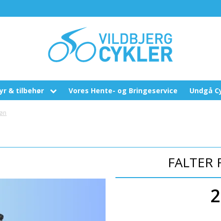
yr & tilbehør
Vores Hente- og Bringeservice
Undgå Cy
lslanger
røn
llygter
elhjelme
FALTER 
elbeklædning
erbæren
2
emidler