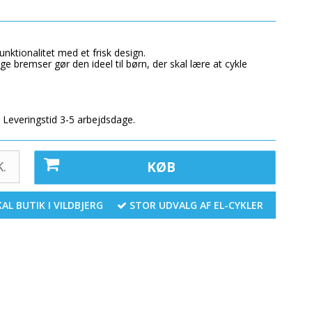
unktionalitet med et frisk design.
ge bremser gør den ideel til børn, der skal lære at cykle
- Leveringstid 3-5 arbejdsdage.
.
KØB
AL BUTIK I VILDBJERG
STOR UDVALG AF EL-CYKLER